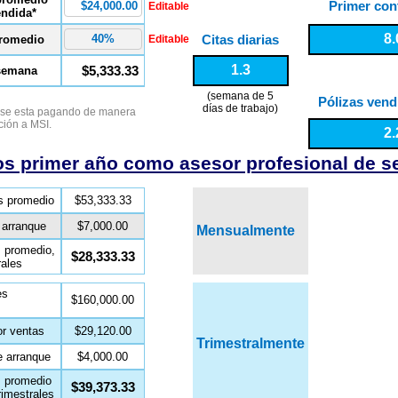
Primer cont
Editable
endida*
8.
Citas diarias
romedio
Editable
1.3
$5,333.33
 semana
(semana de 5
Pólizas vend
días de trabajo)
 se esta pagando de manera
ión a MSI.
2.
os primer año como asesor profesional de s
s promedio
$53,333.33
arranque
$7,000.00
Mensualmente
l
promedio,
$28,333.33
rales
es
$160,000.00
or ventas
$29,120.00
Trimestralmente
e arranque
$4,000.00
l
promedio
$39,373.33
imestrales