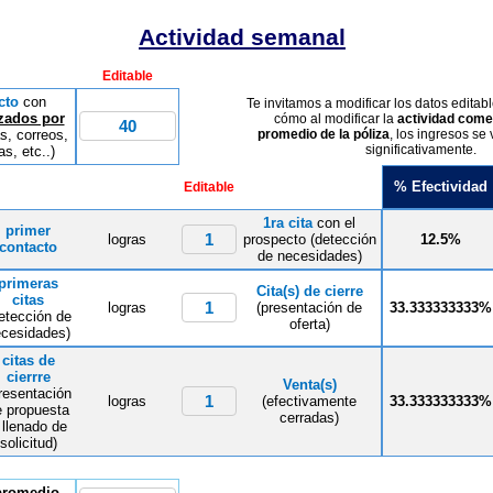
Actividad semanal
Editable
cto
con
Te invitamos a modificar los datos edita
izados por
cómo al modificar la
actividad come
s, correos,
promedio de la póliza
, los ingresos s
significativamente.
s, etc..)
% Efectividad
Editable
1ra cita
con el
primer
logras
prospecto (detección
12.5%
contacto
de necesidades)
primeras
Cita(s) de cierre
citas
logras
(presentación de
33.333333333%
etección de
oferta)
cesidades)
citas de
cierrre
Venta(s)
resentación
logras
(efectivamente
33.333333333%
e propuesta
cerradas)
 llenado de
solicitud)
 promedio