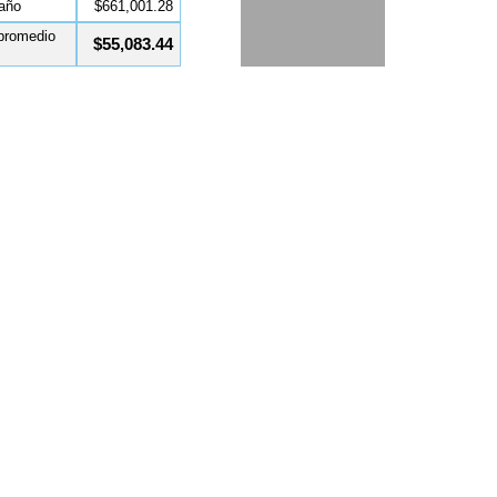
 año
$661,001.28
promedio
$55,083.44