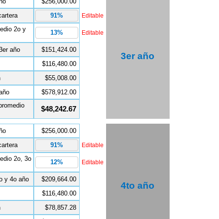
ño
$256,000.00
artera
Editable
edio 2o y
Editable
3er año
$151,424.00
3er año
$116,480.00
n
$55,008.00
 año
$578,912.00
promedio
$48,242.67
ño
$256,000.00
artera
Editable
dio 2o, 3o
Editable
o y 4o año
$209,664.00
4to año
$116,480.00
n
$78,857.28